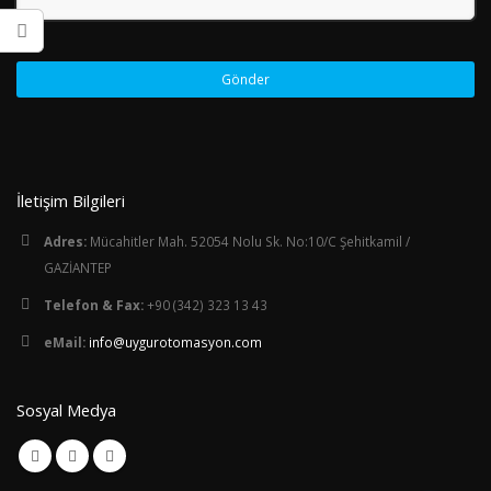
Gönder
Bu
alan
İletişim Bilgileri
boş
bırakılmalıdır
Adres:
Mücahitler Mah. 52054 Nolu Sk. No:10/C Şehitkamil /
GAZİANTEP
Telefon & Fax:
+90 (342) 323 13 43
eMail:
info@uygurotomasyon.com
Sosyal Medya