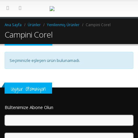
Ana Sayfa
Ürünler
Yenilenmiş Ürünler
Campini Corel
Campini Corel
Seçiminizle eşleşen ürün bulunamadı.
Uygur Otomasyon
Bültenimize Abone Olun